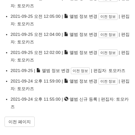
자: 토모카즈
2021-09-25 오전 12:05:00 |
앨범 정보 변경
| 편집
이전 정보
자: 토모카즈
2021-09-25 오전 12:04:00 |
앨범 정보 변경
| 편집
이전 정보
자: 토모카즈
2021-09-25 오전 12:02:00 |
앨범 정보 변경
| 편집
이전 정보
자: 토모카즈
2021-09-25 |
앨범 정보 변경
| 편집자: 토모카즈
이전 정보
2021-09-24 오후 11:59:00 |
앨범 정보 변경
| 편집
이전 정보
자: 토모카즈
2021-09-24 오후 11:55:00 |
앨범 신규 등록 | 편집자: 토모카
즈
이전 페이지