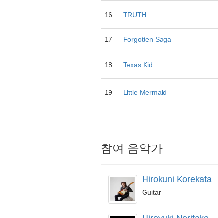
16
TRUTH
17
Forgotten Saga
18
Texas Kid
19
Little Mermaid
참여 음악가
Hirokuni Korekata
Guitar