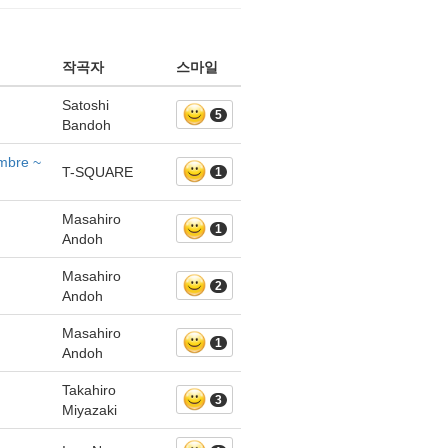
작곡자
스마일
Satoshi
5
Bandoh
mbre ~
T-SQUARE
1
Masahiro
1
Andoh
Masahiro
2
Andoh
Masahiro
1
Andoh
Takahiro
3
Miyazaki