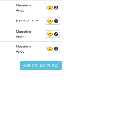
Masahiro
2
Andoh
Hirotaka Izumi
1
Masahiro
2
Andoh
Masahiro
1
Andoh
곡별 참여 음악가 조회