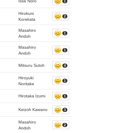
Isse Noro
1
Hirokuni
2
Korekata
Masahiro
1
Andoh
Masahiro
1
Andoh
Mitsuru Sutoh
4
Hiroyuki
1
Noritake
Hirotaka Izumi
1
Keizoh Kawano
3
Masahiro
2
Andoh