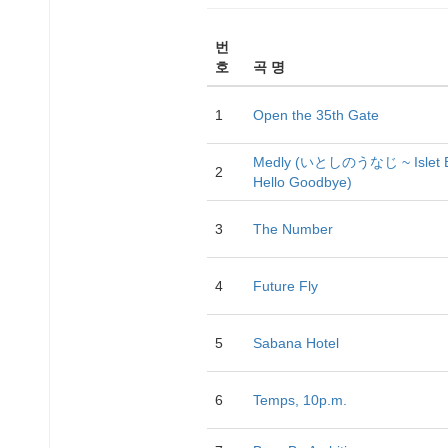
번
호
곡 명
1
Open the 35th Gate
Medly (いとしのうなじ ~ Islet 
2
Hello Goodbye)
3
The Number
4
Future Fly
5
Sabana Hotel
6
Temps, 10p.m.