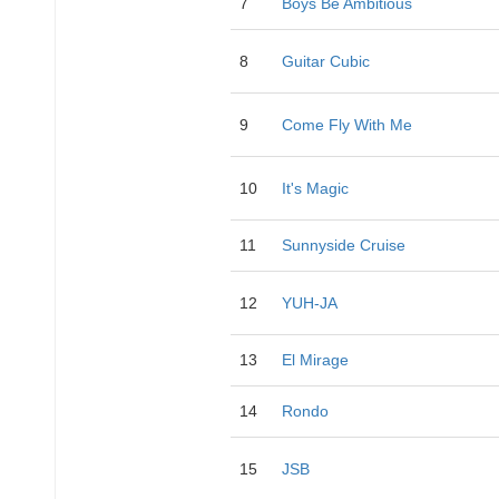
7
Boys Be Ambitious
8
Guitar Cubic
9
Come Fly With Me
10
It's Magic
11
Sunnyside Cruise
12
YUH-JA
13
El Mirage
14
Rondo
15
JSB