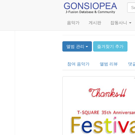
음악가
게시판
잡동사니
35th Anniversary Festi
앨범 관리
즐겨찾기 추가
참여 음악가
앨범 리뷰
댓