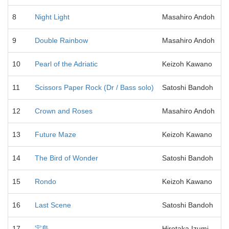
8
Night Light
Masahiro Andoh
9
Double Rainbow
Masahiro Andoh
10
Pearl of the Adriatic
Keizoh Kawano
11
Scissors Paper Rock (Dr / Bass solo)
Satoshi Bandoh
12
Crown and Roses
Masahiro Andoh
13
Future Maze
Keizoh Kawano
14
The Bird of Wonder
Satoshi Bandoh
15
Rondo
Keizoh Kawano
16
Last Scene
Satoshi Bandoh
17
宝島
Hirotaka Izumi