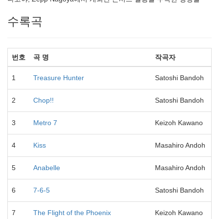
수록곡
번호
곡 명
작곡자
1
Treasure Hunter
Satoshi Bandoh
2
Chop!!
Satoshi Bandoh
3
Metro 7
Keizoh Kawano
4
Kiss
Masahiro Andoh
5
Anabelle
Masahiro Andoh
6
7-6-5
Satoshi Bandoh
7
The Flight of the Phoenix
Keizoh Kawano