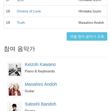
18
Omens of Love
Hirotaka Izumi
19
Truth
Masahiro Andoh
곡별 참여 음악가 조회
참여 음악가
Keizoh Kawano
Piano & Keyboards
Masahiro Andoh
Guitar
Satoshi Bandoh
Drums