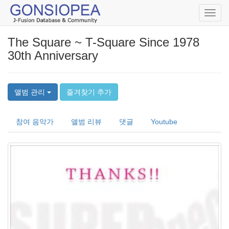
Toggl
navig
The Square ~ T-Square Since 1978
30th Anniversary
앨범 관리
즐겨찾기 추가
참여 음악가
앨범 리뷰
댓글
Youtube