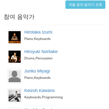
곡별 참여 음악가 조회
참여 음악가
Hirotaka Izumi
Piano,Keyboards
Hiroyuki Noritake
Drums,Percussion
Junko Miyagi
Piano,Keyboards
Keizoh Kawano
Keyboards,Programming