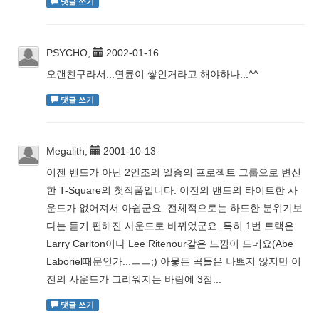
댓글 쓰기
PSYCHO,
2002-01-16
오랜친구라서...연륜이 쌓인거라고 해야하나...^^
댓글 쓰기
Megalith,
2001-10-13
이젠 밴드가 아닌 2인조의 일종의 프로젝트 그룹으로 변신
한 T-Square의 첫작품입니다. 이전의 밴드의 타이트한 사
운드가 없어져서 아쉽군요. 전체적으로는 하드한 분위기보
다는 듣기 편해진 사운드로 바뀌었군요. 특히 1번 트랙은
Larry Carlton이나 Lee Ritenour같은 느낌이 드네요(Abe
Laboriel때문인가...ㅡㅡ;) 아뭏든 곡들은 나쁘지 않지만 이
전의 사운드가 그리워지는 바람에 3점...
댓글 쓰기