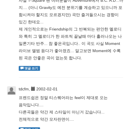
사실 T-Square 팬 여러분들이 Adventure에서 B.C. A.D...까
지.... (아니 Gravity도 예전 분위기를 계승하고 있으니까 포
함시켜야 할지도 모르겠지만) 곡만 즐겨들으시는 경향이
있긴 한데요...
제 개인적으로는 Friendship의 그 반복되는 편안한 멜로디
와 특히 그 멜로디가 한 파트씩 끝날때 마다 흘러나오는 나
일론기타 반주... 참 좋은곡입니다.. 이 곡도 사실 Moment
라이브 앨범 듣다가 좋아졌죠... 알고보면 Moment에 수록
된 곡은 안좋은 곡이 없는듯 합니다.
댓글 쓰기
tdcfm,
2002-02-01
프렌드쉽은 정말 티스퀘어라는 feel이 제대로 오는
음악입니다....
다른곡들은 약간 제 스타일이 아닌거 갔습니다...
전체적으로 약간 모자란면이....