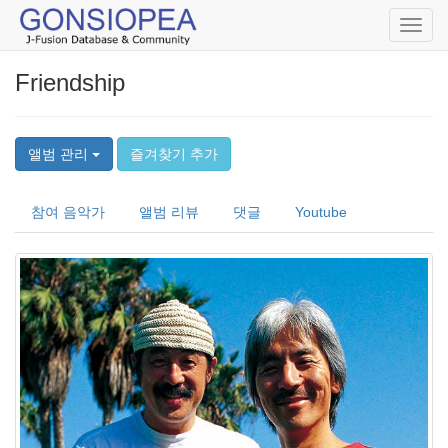
Toggl
navig
Friendship
앨범 관리
즐겨찾기 추가
참여 음악가
앨범 리뷰
댓글
Youtube