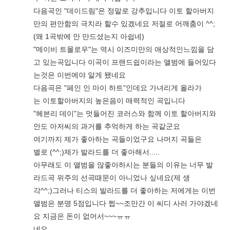
다음곡인 "데이드림"은 정말로 강추입니다 이토 할아버지
만의 편안함의 극치라 할수 있겠네요 저절로 어깨춤이 ^^;
(왜 1곡밖에 안 만드셨는지 아쉽네)
"메이비 트몰로우"는 역시 이즈미만의 애상적인느낌을 담
고 있는곡입니다 이곡이 프랜드쉽이라는 앨범에 들어있다
는것은 이번에야 알게 됐네요
다음곡은 "페인 인 마이 하트"인데요 가녀리게 올라가
는 이토할아버지의 높은음이 매력적인 곡입니다
"헤븐리 데이"는 멋들어진 코러스와 함께 이토 할아버지와
안도 아저씨의 과거를 추억하게 하는 곡같군요
여기까지 제가 좋아하는 곡들이었구요 나머지 곡들은
별로 (^^;)제가 발라드를 더 좋아해서.....
아무래도 이 앨범을 않좋아하시는 분들의 이유는 너무 발
라드곡 위주의 선곡때문이 아니었나 싶네요(제 생
각^^;)그러나 티스의 발라드를 더 좋아하는 저에게는 이번
앨범은 분명 5점입니다 쩝~~조만간 이 씨디 사러 가야겠네
요 지금은 돈이 없어서~~~ㅠㅠ
네요