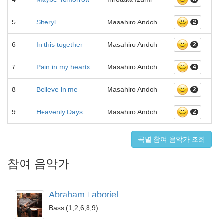
5
Sheryl
Masahiro Andoh
2
6
In this together
Masahiro Andoh
2
7
Pain in my hearts
Masahiro Andoh
4
8
Believe in me
Masahiro Andoh
2
9
Heavenly Days
Masahiro Andoh
2
곡별 참여 음악가 조회
참여 음악가
Abraham Laboriel
Bass (1,2,6,8,9)