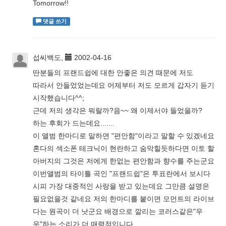
Tomorrow!!
댓글 쓰기
섭씨백도,
2002-04-16
딴분들의 프랜드쉽에 대한 안좋은 의견 때문에 저도
따라서 안들었었는데요 어제부터 저도 모르게 갑자기 듣기
시작했습니다^^;
근데 저의 생각은 뭐랄까?음~~ 왜 이제서야 들었을까?
하는 후회가 드는데요.......
이 앨범 한마디로 말하면 "편안함"이라고 말할 수 있겠네요
혼다의 섹소폰 테크닉이 현란하고 숨막힐듯하다면 이토 할
아버지의 그것은 저에게 한없는 편안함과 향수를 주는군요
이번앨범의 타이틀 곡인 "프랜드쉽"은 투표란에서 보시다
시피 가장 대중적인 사랑을 받고 있는데요 그만큼 설명은
필요없을것 같네요 저의 한마디를 붙이면 모먼트의 라이브
다는 원곡이 더 낫군요 배경으로 깔리는 코러스같은"우
우"하는 소리가 더 매력적입니다