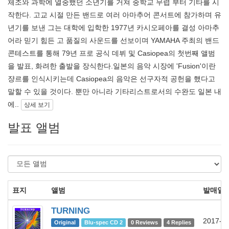
체조와 과학에 열중했던 소년기를 거쳐 중학교 무렵 부터 기타를 시
작한다. 고교 시절 만든 밴드로 여러 아마추어 콘서트에 참가하며 유
년기를 보낸 그는 대학에 입학한 1977년 카시오페아를 결성 아마추
어라 믿기 힘든 고 품질의 사운드를 선보이며 YAMAHA 주최의 밴드
콘테스트를 통해 79년 프로 공식 데뷔 및 Casiopea의 첫번째 앨범
을 발표, 화려한 출발을 장식한다.일본의 음악 시장에 'Fusion'이란
쟝르를 인식시키는데 Casiopea의 음악은 선구자적 공헌을 했다고
말할 수 있을 것이다. 뿐만 아니라 기타리스트로서의 수완도 일본 내
에..
상세 보기
발표 앨범
표지
앨범
발매일
TURNING
2017-0
Original
Blu-spec CD 2
0 Reviews
4 Replies