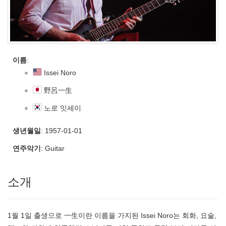
이름
:
Issei Noro
野呂一生
노로 잇세이
생년월일
: 1957-01-01
연주악기
: Guitar
소개
1월 1일 출생으로 一生이란 이름을 가지된 Issei Noro는 회화, 요술,