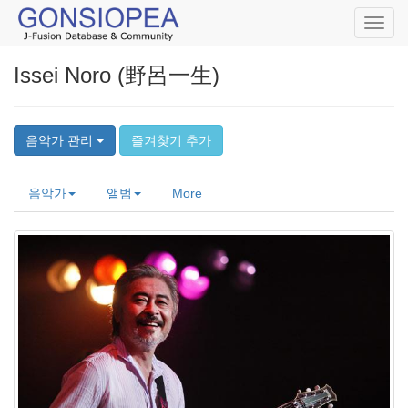
Toggl
navig
Issei Noro (野呂一生)
음악가 관리
즐겨찾기 추가
음악가
앨범
More