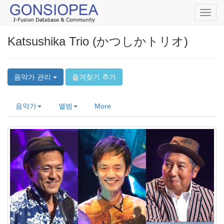
Toggl
navig
Katsushika Trio (かつしかトリオ)
음악가 관리
즐겨찾기 추가
음악가
앨범
More