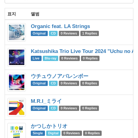
표지
앨범
Organic feat. LA Strings
Original
CD
0 Reviews
1 Replies
Katsushika Trio Live Tour 2024 "Uchu no A
Live
Blu-ray
0 Reviews
0 Replies
ウチュウノアバレンボー
Original
CD
0 Reviews
0 Replies
M.R.I_ミライ
Original
CD
0 Reviews
0 Replies
かつしかトリオ
Single
Digital
0 Reviews
0 Replies