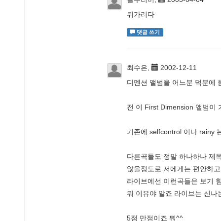
뒤가리다
댓글 쓰기
최수은,
2002-12-11
디멘션 앨범을 어느분 덕분에 
전 이 First Dimension 앨
기존에 selfcontrol 이나 rain
다른곡들도 정말 하나하나 제목
않을정도로 저에게는 편안하고 
라이브에선 이런곡들은 보기 힘
뭐 이유야 알죠 라이브는 신나
5점 만점이죠 뭐^^