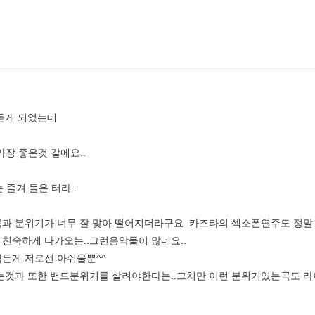
듣게 되었는데
범이 가장 좋은것 같에요..
y 는 즐겨 들은 터라..
과 분위기가 너무 잘 맞아 떨어지더라구요. 카즈타의 섹소폰연주도 정말
친숙하게 다가오는..그런음악들이 많네요..
든게 저로선 아쉬울뿐^^
는것과 또한 밴드분위기를 살려야한다는..그치만 이런 분위기있는곡도 라이브