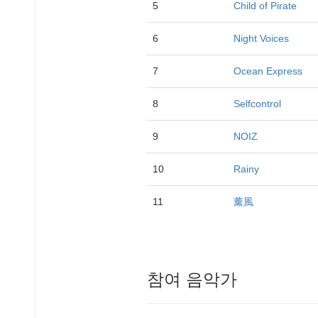
5
Child of Pirate
6
Night Voices
7
Ocean Express
8
Selfcontrol
9
NOIZ
10
Rainy
11
薰風
참여 음악가