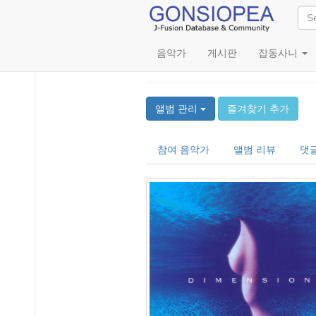
음악가
게시판
잡동사니
First Dimension
앨범 관리
즐겨찾기 추가
참여 음악가
앨범 리뷰
댓