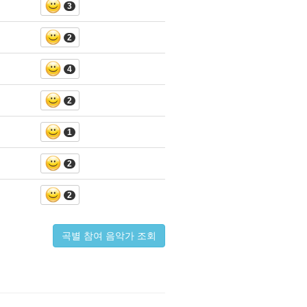
3
2
4
2
1
2
2
곡별 참여 음악가 조회