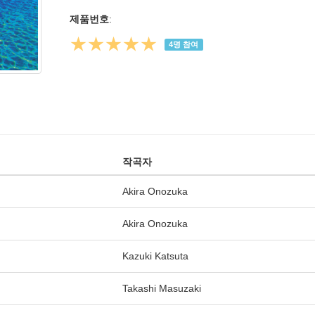
제품번호
:
★★★★★
4
명 참여
작곡자
Akira Onozuka
Akira Onozuka
Kazuki Katsuta
Takashi Masuzaki