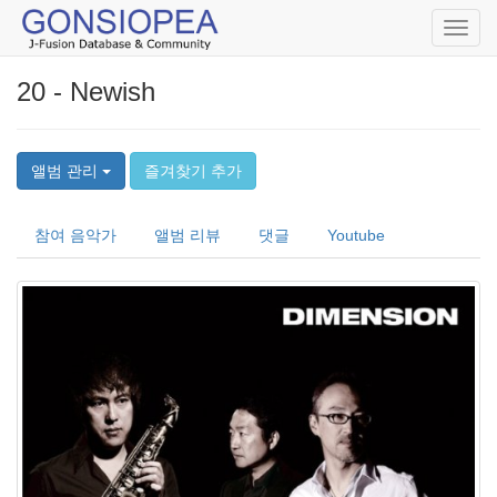
Toggl
navig
20 - Newish
앨범 관리
즐겨찾기 추가
참여 음악가
앨범 리뷰
댓글
Youtube