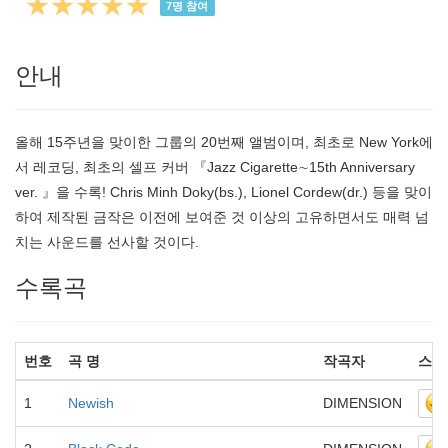
★★★★★
7
명 참여
안내
올해 15주년을 맞이한 그룹의 20번째 앨범이며, 최초로 New York에
서 레코딩, 최초의 셀프 커버 『Jazz Cigarette∼15th Anniversary
ver. 』을 수록! Chris Minh Doky(bs.), Lionel Cordew(dr.) 등을 맞이
하여 제작된 금작은 이전에 보여준 것 이상의 고유하면서도 매력 넘
치는 사운드를 선사할 것이다.
수록곡
번호
곡 명
작곡자
스마
1
Newish
DIMENSION