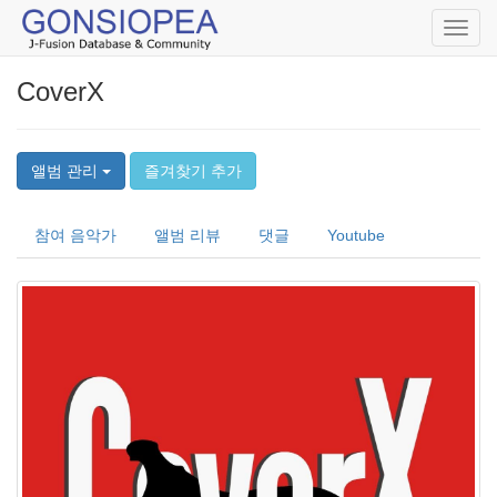
Toggl
navig
CoverX
앨범 관리
즐겨찾기 추가
참여 음악가
앨범 리뷰
댓글
Youtube