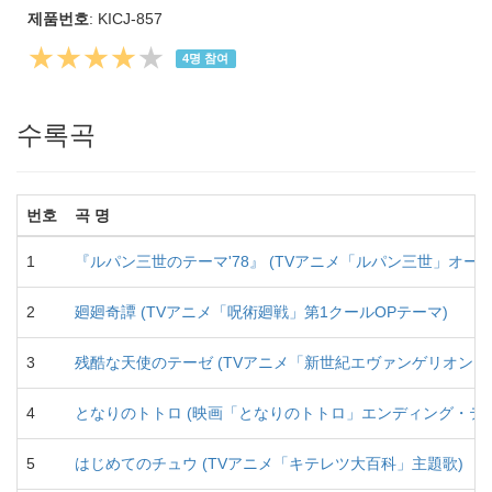
제품번호
: KICJ-857
★★★★
★
4
명 참여
수록곡
번호
곡 명
1
『ルパン三世のテーマ'78』 (TVアニメ「ルパン三世」オー
2
廻廻奇譚 (TVアニメ「呪術廻戦」第1クールOPテーマ)
3
残酷な天使のテーゼ (TVアニメ「新世紀エヴァンゲリオン」
4
となりのトトロ (映画「となりのトトロ」エンディング・テー
5
はじめてのチュウ (TVアニメ「キテレツ大百科」主題歌)