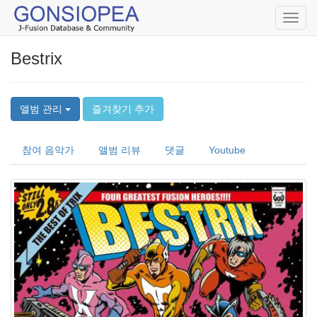
Toggl
navig
Bestrix
앨범 관리
즐겨찾기 추가
참여 음악가
앨범 리뷰
댓글
Youtube