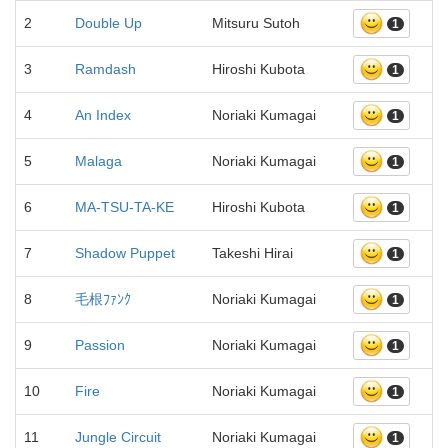
2
Double Up
Mitsuru Sutoh
1
3
Ramdash
Hiroshi Kubota
1
4
An Index
Noriaki Kumagai
1
5
Malaga
Noriaki Kumagai
1
6
MA-TSU-TA-KE
Hiroshi Kubota
1
7
Shadow Puppet
Takeshi Hirai
1
8
毛根ﾌｧﾝｸ
Noriaki Kumagai
1
9
Passion
Noriaki Kumagai
1
10
Fire
Noriaki Kumagai
1
11
Jungle Circuit
Noriaki Kumagai
1