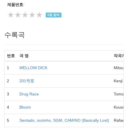
제품번호
:
★★★★★
0
명 참여
수록곡
번호
곡 명
작곡자
1
MELLOW DICK
Mitsuhi
2
201号室
Kenji M
3
Drug Race
Tomoya
4
Bloom
Kousuke
5
Sentado, sozinho, SGM, CAMINO (Basically Lost)
Rafael 