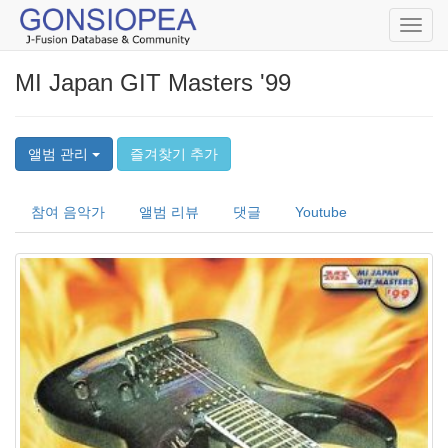
Toggl
navig
MI Japan GIT Masters '99
앨범 관리
즐겨찾기 추가
참여 음악가
앨범 리뷰
댓글
Youtube