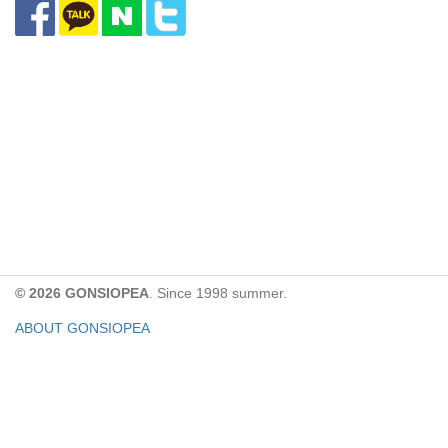
© 2026 GONSIOPEA
. Since 1998 summer.
ABOUT GONSIOPEA
FACEBOOK PAGE
CONTACT:
gonsiopea@gmail.com
Paypal을 통해 기부하실 수 있습니다.