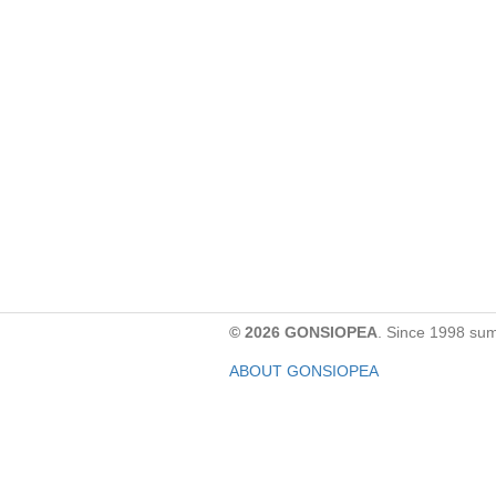
© 2026 GONSIOPEA
. Since 1998 su
ABOUT GONSIOPEA
FACEBOOK PAGE
CONTACT:
gonsiopea@gmail.com
Paypal을 통해 기부하실 수 있습니다.