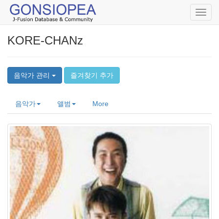
Toggl
navig
KORE-CHANz
음악가 관리
즐겨찾기 추가
음악가
앨범
More