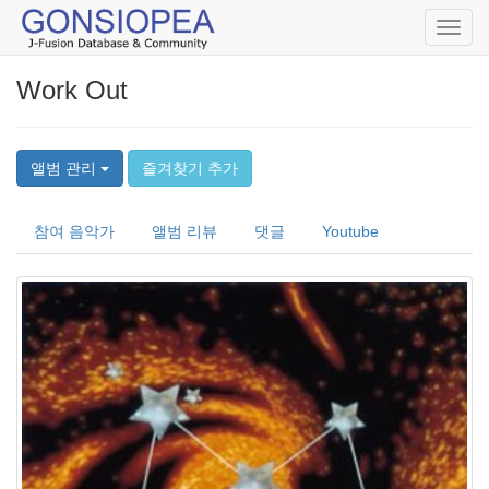
Toggl
navig
Work Out
앨범 관리
즐겨찾기 추가
참여 음악가
앨범 리뷰
댓글
Youtube