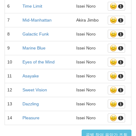
6
Time Limit
Issei Noro
1
7
Mid-Manhattan
Akira Jimbo
1
8
Galactic Funk
Issei Noro
1
9
Marine Blue
Issei Noro
1
10
Eyes of the Mind
Issei Noro
1
11
Asayake
Issei Noro
1
12
Sweet Vision
Issei Noro
1
13
Dazzling
Issei Noro
1
14
Pleasure
Issei Noro
1
곡별 참여 음악가 조회