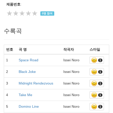
제품번호
:
★★★★★
0
명 참여
수록곡
번호
곡 명
작곡자
스마일
1
Space Road
Issei Noro
1
2
Black Joke
Issei Noro
1
3
Midnight Rendezvous
Issei Noro
1
4
Take Me
Issei Noro
1
5
Domino Line
Issei Noro
1