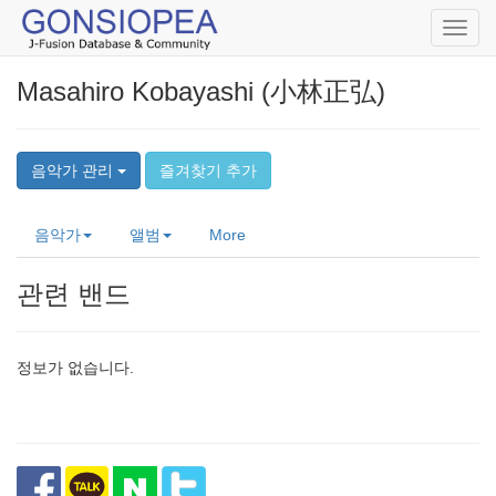
Toggl
navig
Masahiro Kobayashi (小林正弘)
음악가 관리
즐겨찾기 추가
음악가
앨범
More
관련 밴드
정보가 없습니다.