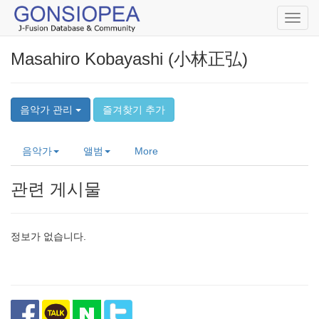
Toggl
navig
Masahiro Kobayashi (小林正弘)
음악가 관리
즐겨찾기 추가
음악가
앨범
More
관련 게시물
정보가 없습니다.