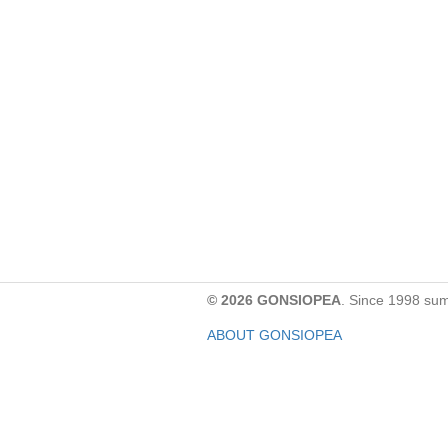
© 2026 GONSIOPEA
. Since 1998 su
ABOUT GONSIOPEA
FACEBOOK PAGE
CONTACT:
gonsiopea@gmail.com
Paypal을 통해 기부하실 수 있습니다.