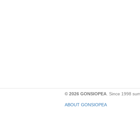
© 2026 GONSIOPEA
. Since 1998 su
ABOUT GONSIOPEA
FACEBOOK PAGE
CONTACT:
gonsiopea@gmail.com
Paypal을 통해 기부하실 수 있습니다.