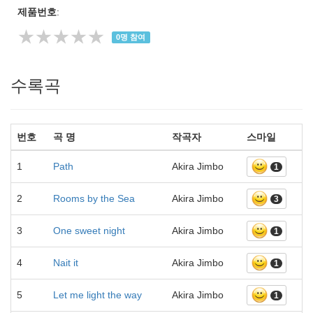
제품번호
:
★★★★★
0
명 참여
수록곡
번호
곡 명
작곡자
스마일
1
Path
Akira Jimbo
1
2
Rooms by the Sea
Akira Jimbo
3
3
One sweet night
Akira Jimbo
1
4
Nait it
Akira Jimbo
1
5
Let me light the way
Akira Jimbo
1