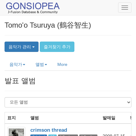
Toggl
navig
Tomo'o Tsuruya (鶴谷智生)
음악가 관리
즐겨찾기 추가
음악가
앨범
More
발표 앨범
표지
앨범
발매일
평
crimson thread
★