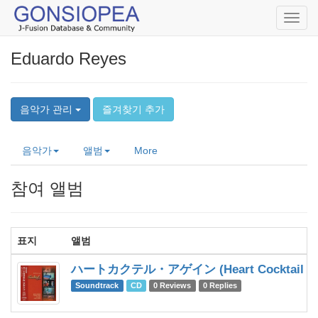
Toggl
navig
Eduardo Reyes
음악가 관리
즐겨찾기 추가
음악가
앨범
More
참여 앨범
표지
앨범
ハートカクテル・アゲイン (Heart Cocktail ag
Soundtrack
CD
0 Reviews
0 Replies