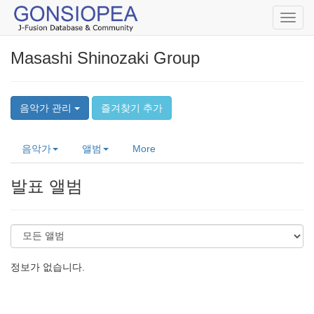
Toggl
navig
Masashi Shinozaki Group
음악가 관리
즐겨찾기 추가
음악가
앨범
More
발표 앨범
정보가 없습니다.