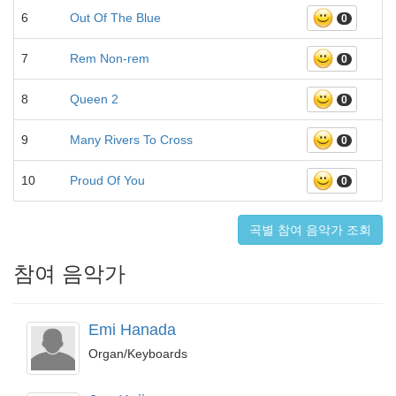
6
Out Of The Blue
0
7
Rem Non-rem
0
8
Queen 2
0
9
Many Rivers To Cross
0
10
Proud Of You
0
곡별 참여 음악가 조회
참여 음악가
Emi Hanada
Organ/Keyboards