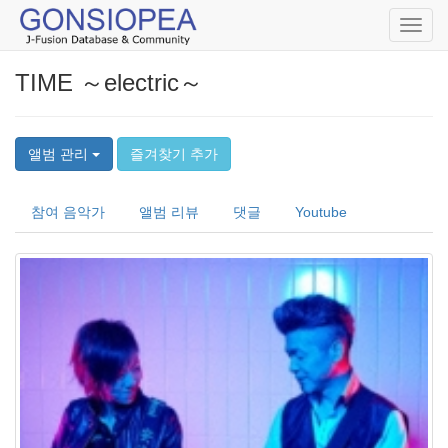
Toggl
navig
TIME ～electric～
앨범 관리
즐겨찾기 추가
참여 음악가
앨범 리뷰
댓글
Youtube