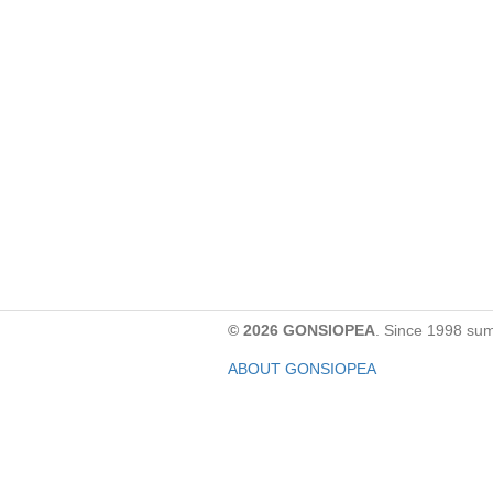
© 2026 GONSIOPEA
. Since 1998 su
ABOUT GONSIOPEA
FACEBOOK PAGE
CONTACT:
gonsiopea@gmail.com
Paypal을 통해 기부하실 수 있습니다.