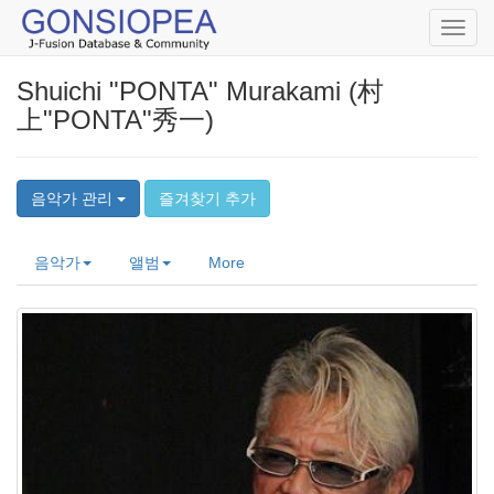
Toggl
navig
Shuichi "PONTA" Murakami (村
上"PONTA"秀一)
음악가 관리
즐겨찾기 추가
음악가
앨범
More