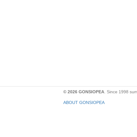
© 2026 GONSIOPEA
. Since 1998 su
ABOUT GONSIOPEA
FACEBOOK PAGE
CONTACT:
gonsiopea@gmail.com
Paypal을 통해 기부하실 수 있습니다.