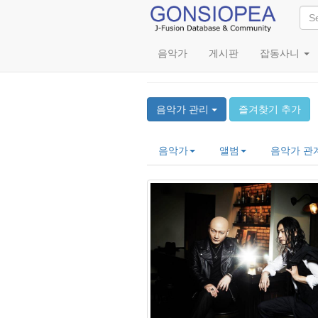
음악가
게시판
잡동사니
KARI BAND (仮BAND
음악가 관리
즐겨찾기 추가
음악가
앨범
음악가 관