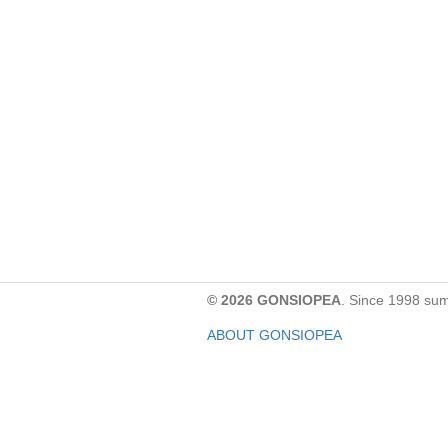
© 2026 GONSIOPEA
. Since 1998 su
ABOUT GONSIOPEA
FACEBOOK PAGE
CONTACT:
gonsiopea@gmail.com
Paypal을 통해 기부하실 수 있습니다.