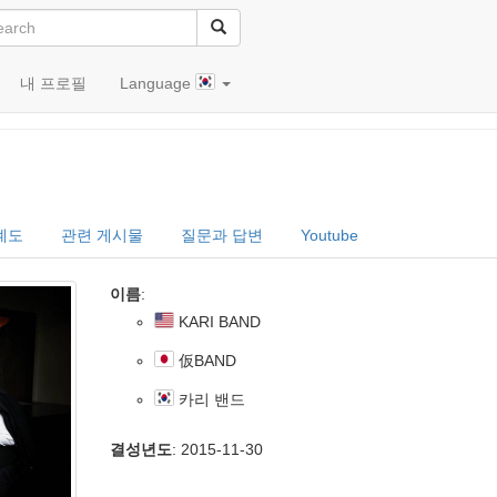
내 프로필
Language
)
계도
관련 게시물
질문과 답변
Youtube
이름
:
KARI BAND
仮BAND
카리 밴드
결성년도
: 2015-11-30