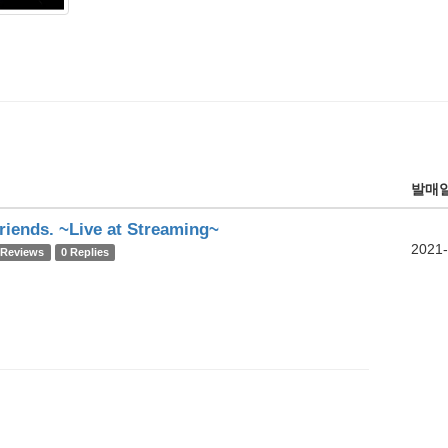
발매
iends. ~Live at Streaming~
2021-
 Reviews
0 Replies