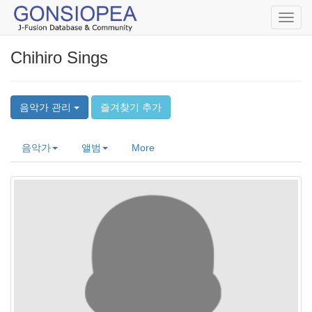
Toggl
navig
Chihiro Sings
음악가 관리
즐겨찾기 추가
음악가
앨범
More