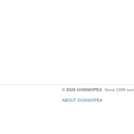
© 2026 GONSIOPEA
. Since 1998 su
ABOUT GONSIOPEA
FACEBOOK PAGE
CONTACT:
gonsiopea@gmail.com
Paypal을 통해 기부하실 수 있습니다.