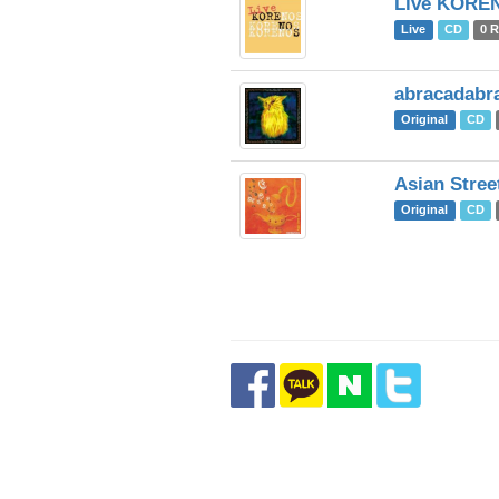
Live KORE
Live
CD
0 
abracadabr
Original
CD
Asian Stree
Original
CD