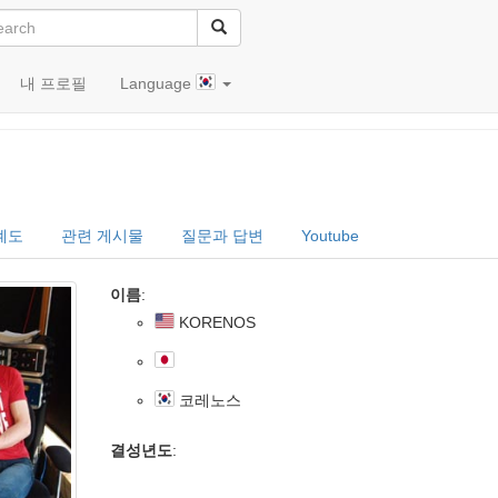
내 프로필
Language
계도
관련 게시물
질문과 답변
Youtube
이름
:
KORENOS
코레노스
결성년도
: