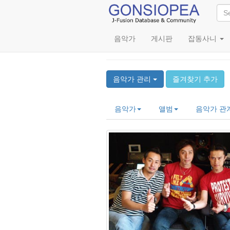
음악가
게시판
잡동사니
KORENOS
음악가 관리
즐겨찾기 추가
음악가
앨범
음악가 관