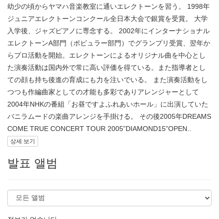
幼少の頃からヤマハ音楽教室に通いエレクトーンを習う。 1998年
ジュニアエレクトーンコンクール全日本大会で銀賞を受賞。 大学
入学後、ジャズピアノに専念する。 2002年にインターナショナル
エレクトーンA部門（ポピュラー部門）でグランプリ受賞、翌年か
らプロ活動を開始。エレクトーンによるオリジナル曲を中心とし
た演奏活動は国内外で常に高い評価を得ている。また指導者とし
ての顔も持ち後進の育成にも力を注いでいる。 また演奏活動をし
つつも作編曲家としての才能も多彩でありアレンジャーとして
2004年NHKの番組「お昼ですよふれあいホール」に出演していた
バニラムードの楽曲アレンジを手掛ける。 その後2005年DREAMS
COME TRUE CONCERT TOUR 2005”DIAMOND15”OPEN..
상세 보기
발표 앨범