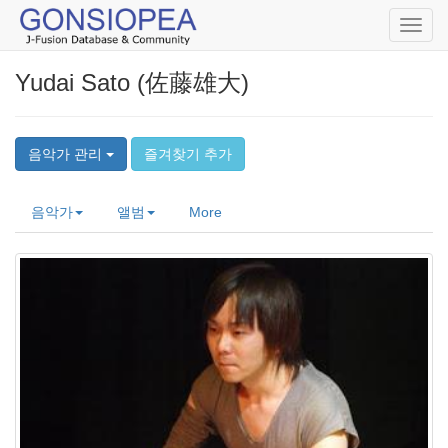
Toggl
navig
Yudai Sato (佐藤雄大)
음악가 관리
즐겨찾기 추가
음악가
앨범
More