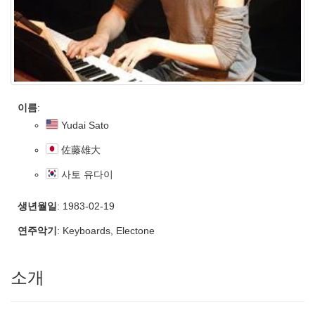
이름
:
Yudai Sato
佐藤雄大
사토 유다이
생년월일
: 1983-02-19
연주악기
: Keyboards, Electone
소개